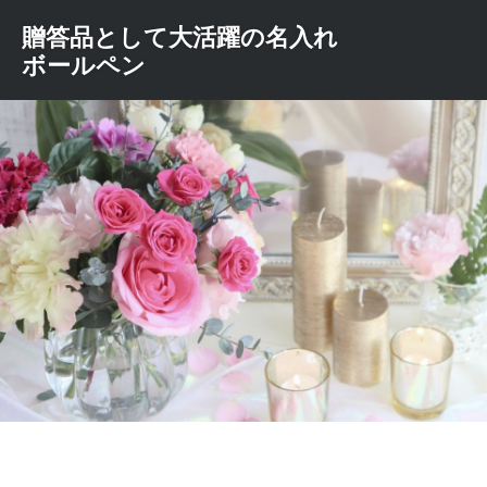
コ
贈答品として大活躍の名入れ
ン
ボールペン
テ
ン
ツ
へ
ス
キ
ッ
プ