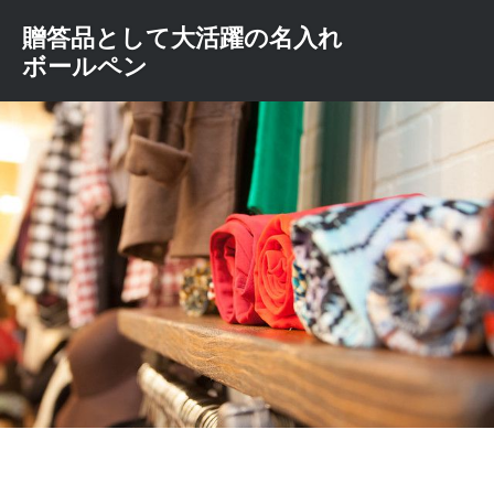
コ
贈答品として大活躍の名入れ
ン
ボールペン
テ
ン
ツ
へ
ス
キ
ッ
プ